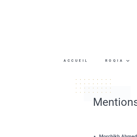
Passer
au
contenu
ACCUEIL
ROQIA
Mentions
Morchikh Ahmed