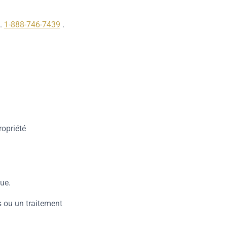
a.
1-888-746-7439
.
ropriété
que.
s ou un traitement