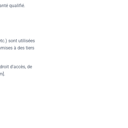
nté qualifié.
c.) sont utilisées
mises à des tiers
droit d'accès, de
m].