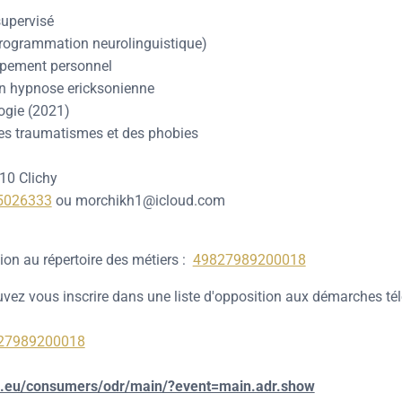
supervisé
rogrammation neurolinguistique)
ppement personnel
en hypnose ericksonienne
gie (2021)
des traumatismes et des phobies
110 Clichy
5026333
ou morchikh1@icloud.com
ion au répertoire des métiers :
49827989200018
ouvez vous inscrire dans une liste d'opposition aux démarches té
27989200018
pa.eu/consumers/odr/main/?event=main.adr.show