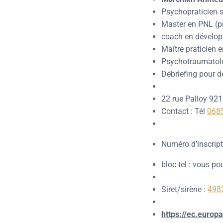
Psychopraticien 
Master en PNL (p
coach en dévelo
Maître praticien 
Psychotraumatolo
Débriefing pour 
22 rue Palloy 92
Contact : Tél
068
Numéro d'inscript
bloc tel : vous p
Siret/sirène :
498
https://ec.euro